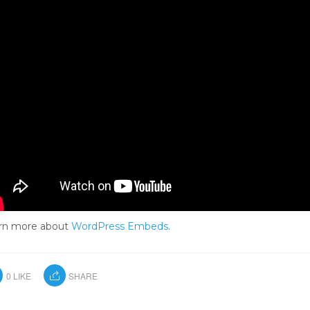
rn more about
WordPress Embeds
.
0
LIKE
SHARE