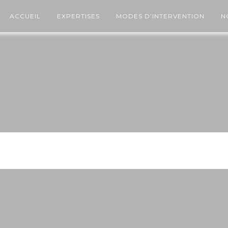
ACCUEIL
EXPERTISES
MODES D’INTERVENTION
N
Youtube video