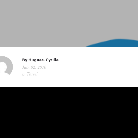
By
Hugues-Cyrille
Juin 02, 2010
in
Travel