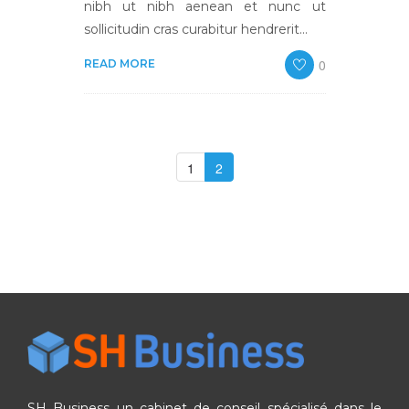
nibh ut nibh aenean et nunc ut
sollicitudin cras curabitur hendrerit…
0
READ MORE
1
2
SH Business un cabinet de conseil spécialisé dans le