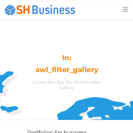
ACCUEIL
EXPERTISES
MODES D’INTERVENTION
In:
NOS CLIENTS
awl_filter_gallery
A PROPOS DE NOUS
Custom Post Type For Portfolio Filter
Gallery
NOUS CONTACTER
Portfolios-SH business