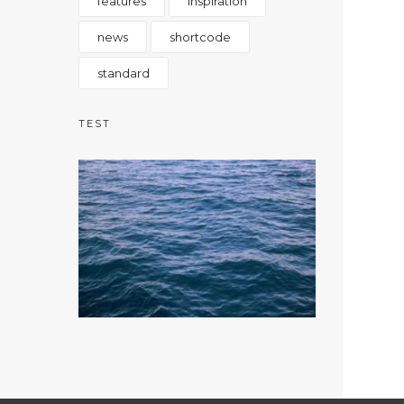
features
inspiration
news
shortcode
standard
TEST