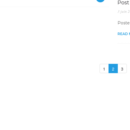
Post
3 juin 
Posted
READ
1
2
3