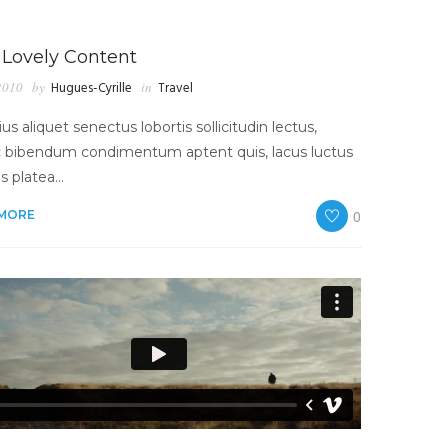
 Lovely Content
2010
by
Hugues-Cyrille
in
Travel
ius aliquet senectus lobortis sollicitudin lectus,
 bibendum condimentum aptent quis, lacus luctus
is platea…
0
 MORE