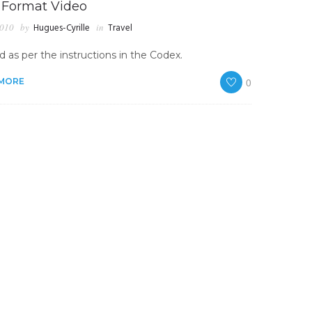
 Format Video
2010
by
Hugues-Cyrille
in
Travel
 as per the instructions in the Codex.
0
 MORE