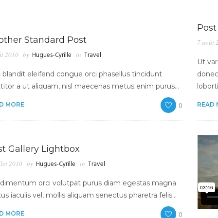
Post
other Standard Post
7 août 
ût 2010
by
Hugues-Cyrille
in
Travel
Ut var
blandit eleifend congue orci phasellus tincidunt
donec
ttitor a ut aliquam, nisl maecenas metus enim purus…
lobort
0
D MORE
READ
t Gallery Lightbox
llet 2010
by
Hugues-Cyrille
in
Travel
dimentum orci volutpat purus diam egestas magna
s iaculis vel, mollis aliquam senectus pharetra felis…
0
D MORE